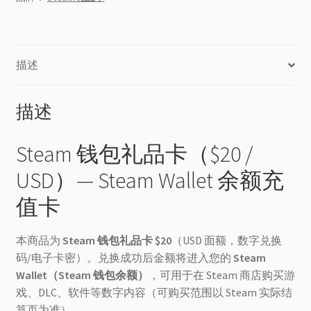
｜
Steam
Wallet
充
描述
值
卡
电
描述
子
卡
Steam 钱包礼品卡（$20 /
密
USD）— Steam Wallet 余额充
自
动
值卡
发
货
本商品为
Steam 钱包礼品卡 $20
（USD 面额，数字兑换
数
码/电子卡密）。兑换成功后金额将进入您的
Steam
量
Wallet（Steam 钱包余额）
，可用于在 Steam 商店购买游
戏、DLC、软件等数字内容（可购买范围以 Steam 实际结
算页为准）。