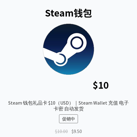
Steam 钱包礼品卡 $10（USD）｜Steam Wallet 充值 电子
卡密 自动发货
促销中
原
当
$
10.00
$
9.50