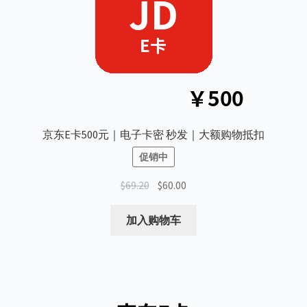
京东E卡500元｜电子卡密 秒发｜大额购物抵扣
促销中
原
当
$
69.20
$
60.00
价
前
为：
价
加入购物车
$69.20。
格
为：
$60.00。