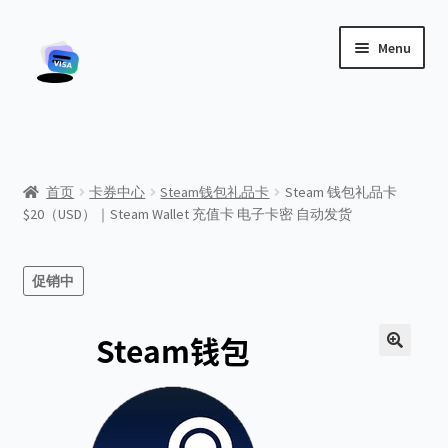
Skip
Skip
Menu
to
to
navigation
content
首页
关于我们
首页
卡券中心
Steam钱包礼品卡
Steam 钱包礼品卡
$20（USD）｜Steam Wallet 充值卡 电子卡密 自动发货
博客
商店
促销中
客户服务
我的帐户
结账