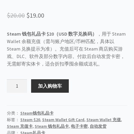
原
当
$
20.00
$
19.00
价
前
Steam 钱包礼品卡 $20（USD 数字兑换码）
，用于 Steam
为：
价
Wallet 余额充值（需与账户地区/币种匹配，具体以
$20.00。
格
Steam 兑换提示为准）。充值后可在 Steam 商店购买游
戏、DLC、软件及部分数字内容。付款后自动发货卡密，
为：
无需邮寄实体卡，适合折扣季囤余额或送礼。
$19.00。
Steam
加入购物车
钱
包
礼
品
分类：
Steam钱包礼品卡
标签：
Steam $20
,
Steam Wallet Gift Card
,
Steam Wallet 充值
,
卡
Steam 充值卡
,
Steam 钱包礼品卡
,
电子卡密
,
自动发货
$20（USD）
品牌：
Steam礼品卡