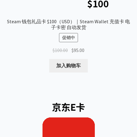
Steam 钱包礼品卡 $100（USD）｜Steam Wallet 充值卡 电
子卡密 自动发货
促销中
原
当
$
100.00
$
95.00
价
前
为：
价
加入购物车
$100.00。
格
为：
$95.00。