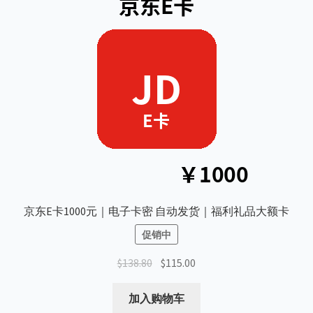
京东E卡1000元｜电子卡密 自动发货｜福利礼品大额卡
促销中
原
当
$
138.80
$
115.00
价
前
为：
价
加入购物车