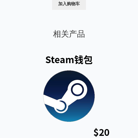
为：
价
加入购物车
$14.20。
格
为：
$13.00。
相关产品