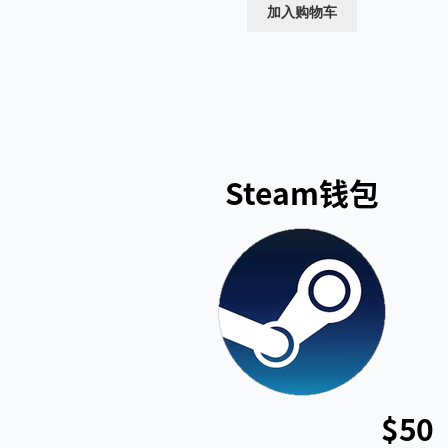
为：
价
加入购物车
$28.50。
格
为：
$26.00。