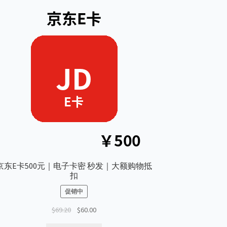
京东E卡500元｜电子卡密 秒发｜大额购物抵
扣
促销中
原
当
$
69.20
$
60.00
价
前