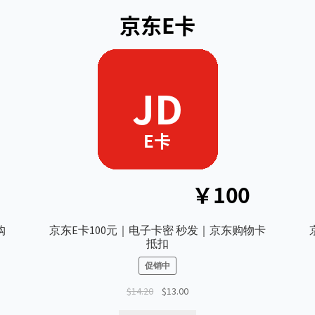
购
京东E卡100元｜电子卡密 秒发｜京东购物卡
抵扣
促销中
原
当
$
14.20
$
13.00
价
前