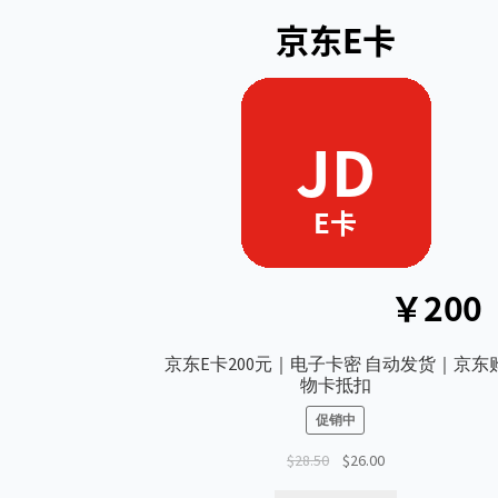
京东E卡200元｜电子卡密 自动发货｜京东
物卡抵扣
促销中
原
当
$
28.50
$
26.00
价
前