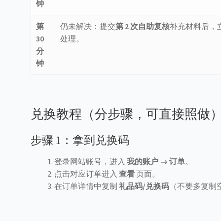
钟
第
仍未解决：提交
第 2 次自助复核
补充材料后，
30
处理。
分
钟
兑换教程（分步骤，可直接照做
步骤 1：拿到兑换码
登录网站账号，进入
我的账户 → 订单
。
点击对应订单进入
查看
页面。
在订单详情中复制
礼品码/兑换码
（不要多复制