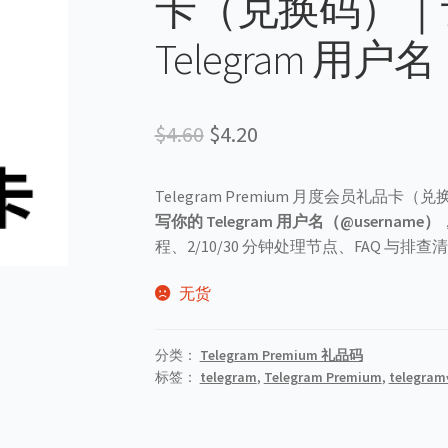
卡（兑换码）｜
Telegram 用户名
原
当
$
4.60
$
4.20
价
前
Telegram Premium 月度会员礼品卡（
为：
价
写你的 Telegram 用户名（@username）
$4.60。
格
程、2/10/30 分钟处理节点、FAQ 与
为：
无货
$4.20。
分类：
Telegram Premium 礼品码
标签：
telegram
,
Telegram Premium
,
telegr