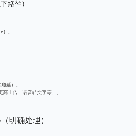
按以下路径）
de）
。
度顺延）
。
（如更高上传、语音转文字等）。
办（明确处理）