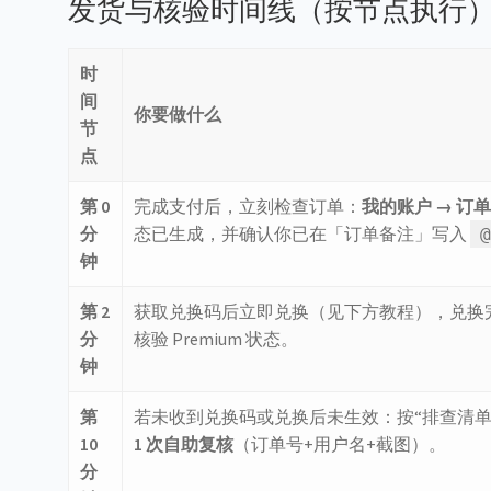
发货与核验时间线（按节点执行
时
间
你要做什么
节
点
第 0
完成支付后，立刻检查订单：
我的账户 → 订单
分
态已生成，并确认你已在「订单备注」写入
@
钟
第 2
获取兑换码后立即兑换（见下方教程），兑换完成后在
分
核验 Premium 状态。
钟
第
若未收到兑换码或兑换后未生效：按“排查清单
10
1 次自助复核
（订单号+用户名+截图）。
分