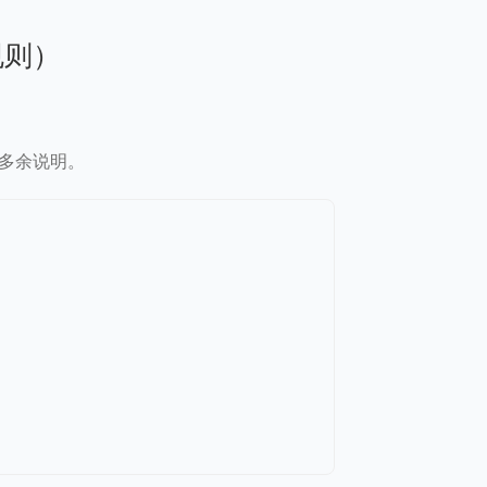
规则）
多余说明。