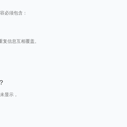
，内容必须包含：
免重复信息互相覆盖。
？
仍未显示，