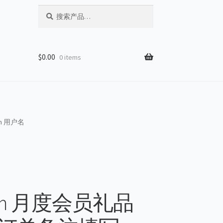
搜
搜
索：
索
$
0.00
0 items
m 用户名
mium 月度会员礼品