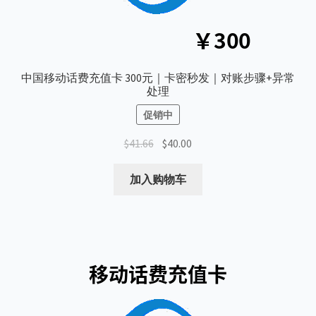
中国移动话费充值卡 300元｜卡密秒发｜对账步骤+异常
处理
促销中
原
当
$
41.66
$
40.00
价
前
为：
价
加入购物车
$41.66。
格
为：
$40.00。