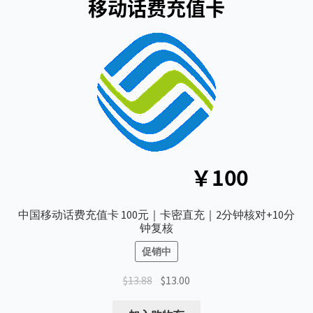
联系我们
购物车
中国移动话费充值卡 100元｜卡密直充｜2分钟核对+10分
钟复核
促销中
原
当
$
13.88
$
13.00
价
前