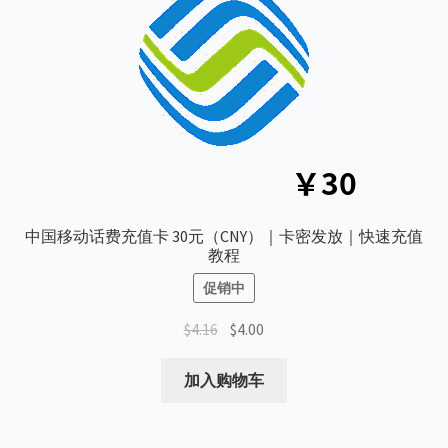
中国移动话费充值卡 30元（CNY）｜卡密发放｜快速充值
教程
促销中
原
当
$
4.16
$
4.00
价
前
为：
价
加入购物车
$4.16。
格
为：