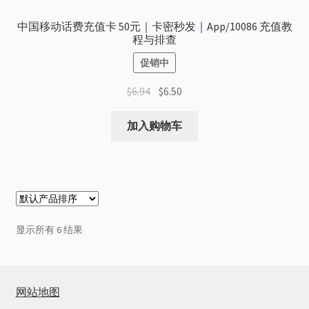
中国移动话费充值卡 50元｜卡密秒发｜App/10086 充值教
程与排查
促销中
原
当
$
6.94
$
6.50
价
前
为：
价
加入购物车
$6.94。
格
为：
$6.50。
显示所有 6 结果
网站地图