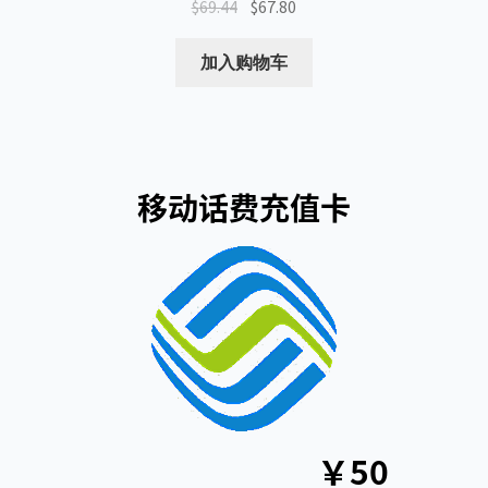
原
当
$
69.44
$
67.80
价
前
为：
价
加入购物车
$69.44。
格
为：
$67.80。