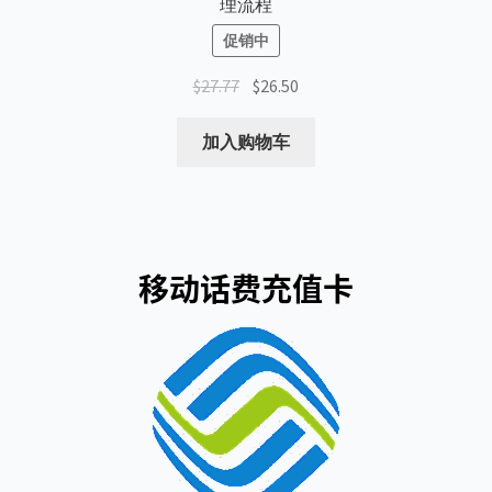
理流程
促销中
原
当
$
27.77
$
26.50
价
前
为：
价
加入购物车
$27.77。
格
为：
$26.50。